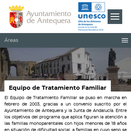
Contenido
Cabecera
Pie
???
Menú
label.m
Áreas
me
titl
Me
pri
|
nav
Ár
Equipo de Tratamiento Familiar
El Equipo de Tratamiento Familiar se puso en marcha en
febrero de 2003, gracias a un convenio suscrito por el
Ayuntamiento de Antequera y la Junta de Andalucía. Entre
los objetivos del programa que aplica figuran la atención a
las familias monoparentales con hijos menores de 18 años
en situación de dificultad social, a familias en cuyo seno se