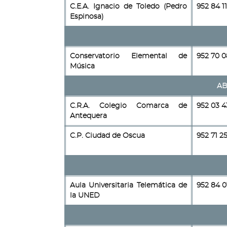
C.E.A. Ignacio de Toledo (Pedro
952 84 11
Espinosa)
Conservatorio Elemental de
952 70 0
Música
AB
C.R.A. Colegio Comarca de
952 03 4
Antequera
C.P. Ciudad de Oscua
952 71 25
Aula Universitaria Telemática de
952 84 0
la UNED