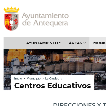
Contenido
Cabecera
Pie
Menú
???
???
AYUNTAMIENTO
ÁREAS
MUNIC
KEY.FORMATTER.HEADER
KEY.FORMAT
Inicio
Municipio
La Ciudad
Centros Educativos
DIRECCIONES Y 