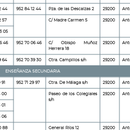
2 44
952 84 12 44
Pza. de las Descalzas 2
29200
Ant
2 57
C/ Madre Carmen 5
29200
Ant
3 05
6 46
952 70 06 46
C/ Obispo Muñoz
29200
Ant
Herrera 18
9 64
952 70 39 30
Ctra. Campillos s/n
29200
Ant
ENSEÑANZA SECUNDARIA
 91
952 71 29 97
Ctra. De Málaga s/n
29200
Ant
5 00
Paseo de los Colegiales
29200
Ant
s/n
 01
5 06
0 88
General Ríos 12
29200
Ant