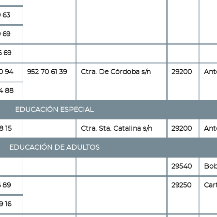
9 63
9 69
6 69
0 94
952 70 61 39
Ctra. De Córdoba s/n
29200
Ant
4 88
EDUCACIÓN ESPECIAL
8 15
Ctra. Sta. Catalina s/n
29200
Ant
EDUCACIÓN DE ADULTOS
29540
Bob
6 89
29250
Car
9 16