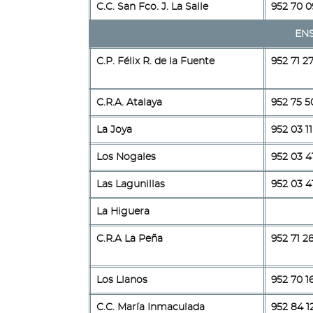
C.C. San Fco. J. La Salle
952 70 0
EN
C.P. Félix R. de la Fuente
952 71 2
C.R.A. Atalaya
952 75 5
La Joya
952 03 11
Los Nogales
952 03 4
Las Lagunillas
952 03 4
La Higuera
C.R.A La Peña
952 71 2
Los Llanos
952 70 1
C.C. María Inmaculada
952 84 1