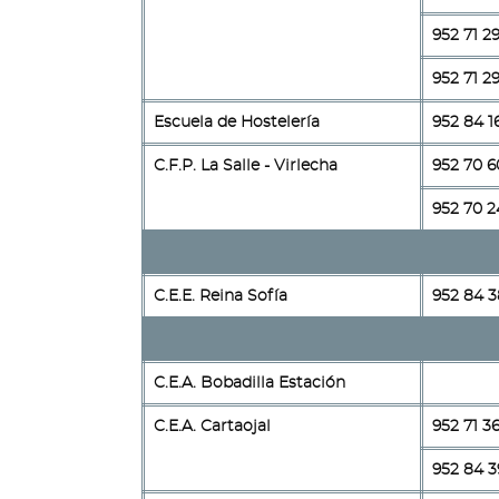
952 71 2
952 71 2
Escuela de Hostelería
952 84 1
C.F.P. La Salle - Virlecha
952 70 6
952 70 2
C.E.E. Reina Sofía
952 84 3
C.E.A. Bobadilla Estación
C.E.A. Cartaojal
952 71 3
952 84 3