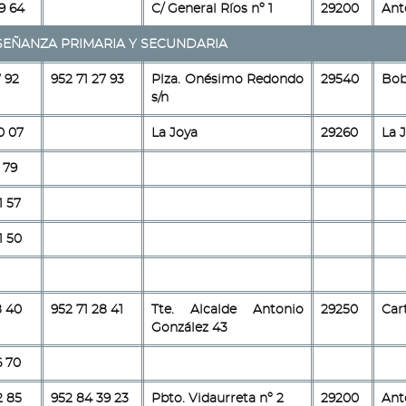
9 64
C/ General Ríos nº 1
29200
Ant
SEÑANZA PRIMARIA Y SECUNDARIA
7 92
952 71 27 93
Plza. Onésimo Redondo
29540
Bob
s/n
0 07
La Joya
29260
La 
 79
1 57
1 50
8 40
952 71 28 41
Tte. Alcalde Antonio
29250
Car
González 43
6 70
2 85
952 84 39 23
Pbto. Vidaurreta nº 2
29200
Ant