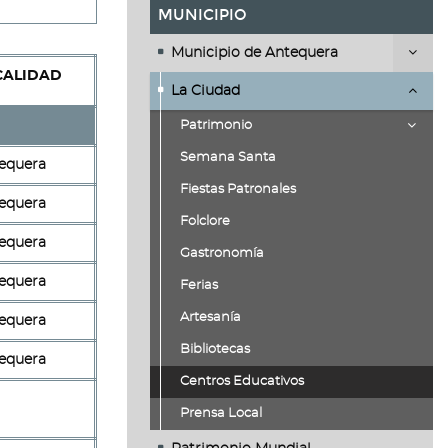
MUNICIPIO
Municipio de Antequera
CALIDAD
La Ciudad
Patrimonio
Semana Santa
equera
Fiestas Patronales
equera
Folclore
equera
Gastronomía
equera
Ferias
Artesanía
equera
Bibliotecas
equera
Centros Educativos
Prensa Local