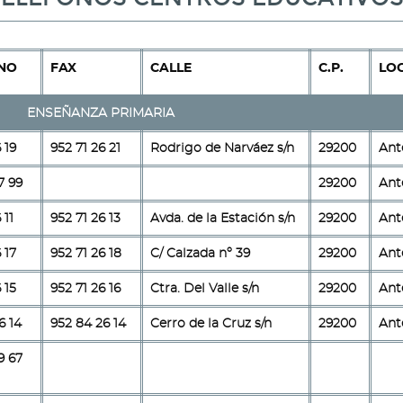
NO
FAX
CALLE
C.P.
LO
ENSEÑANZA PRIMARIA
 19
952 71 26 21
Rodrigo de Narváez s/n
29200
Ant
7 99
29200
Ant
 11
952 71 26 13
Avda. de la Estación s/n
29200
Ant
 17
952 71 26 18
C/ Calzada nº 39
29200
Ant
 15
952 71 26 16
Ctra. Del Valle s/n
29200
Ant
6 14
952 84 26 14
Cerro de la Cruz s/n
29200
Ant
9 67