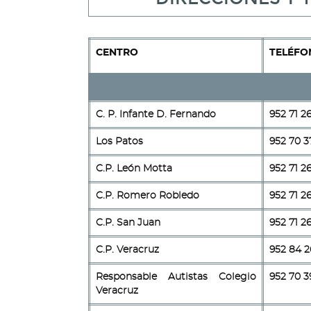
CENTRO
TELÉFO
C. P. Infante D. Fernando
952 71 26
Los Patos
952 70 3
C.P. León Motta
952 71 26
C.P. Romero Robledo
952 71 26
C.P. San Juan
952 71 26
C.P. Veracruz
952 84 2
Responsable Autistas Colegio
952 70 3
Veracruz