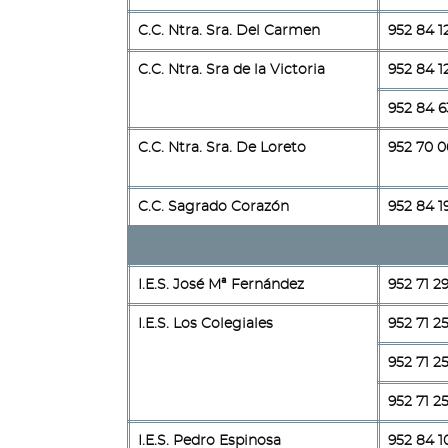
C.C. Ntra. Sra. Del Carmen
952 84 1
C.C. Ntra. Sra de la Victoria
952 84 1
952 84 6
C.C. Ntra. Sra. De Loreto
952 70 0
C.C. Sagrado Corazón
952 84 1
I.E.S. José Mª Fernández
952 71 29
I.E.S. Los Colegiales
952 71 2
952 71 25
952 71 2
I.E.S. Pedro Espinosa
952 84 1