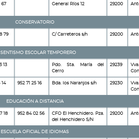
 67
General Ríos 12
29200
Ant
CONSERVATORIO
8 79
C/ Carreteros s/n
29200
Ant
SENTISMO ESCOLAR TEMPORERO
3 13
Pdo. Sta. María del
29239
Vv
Cerro
Con
 14
952 71 25 16
Bda. los Naranjos s/n
29230
Vv
Con
EDUCACIÓN A DISTANCIA
7 18
952 84 02 56
CFO El Henchidero. Pza.
29200
Ant
del Henchidero S/N
ESCUELA OFICIAL DE IDIOMAS