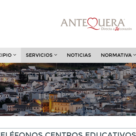
???
???
?
IPIO
SERVICIOS
NOTICIAS
NORMATIVA
.TOGGLE.SUBSECTIONS???
TER.HEADER.TOGGLE.SUBSECTIONS???
KEY.FORMATTER.HEADER.TOGGLE.SUBSECTIONS?
KEY.FORMATTER.HEADER.TOGGLE
K
TELÉFONOS CENTROS EDUCATIVO