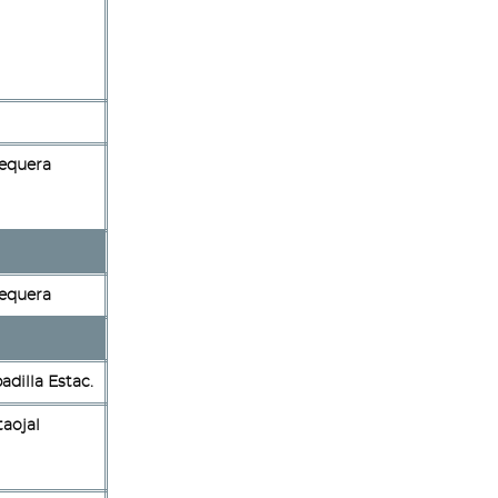
equera
equera
adilla Estac.
taojal