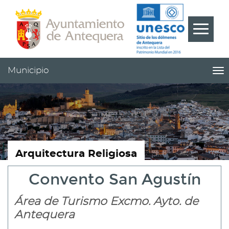
Contenido
Cabecera
Pie
???
Menú
label.m
Municipio
me
titl
Me
pri
|
nav
Mu
Arquitectura Religiosa
Convento San Agustín
Área de Turismo Excmo. Ayto. de
Antequera