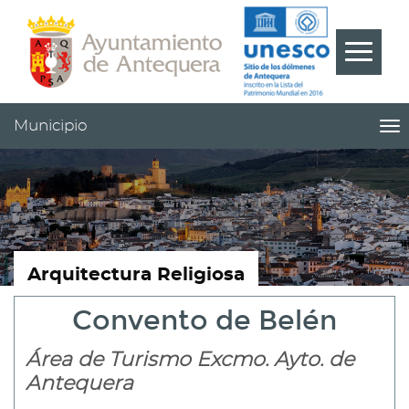
Contenido
Cabecera
Pie
???
Menú
label.m
Municipio
me
titl
Me
pri
|
nav
Mu
Arquitectura Religiosa
Convento de Belén
Área de Turismo Excmo. Ayto. de
Antequera