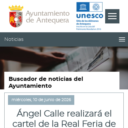
Contenido
Cabecera
Pie
???
Menú
label.m
Noticias
me
titl
Me
pri
|
nav
Not
Buscador de noticias del
Ayuntamiento
miércoles, 10 de junio de 2026
Ángel Calle realizará el
cartel de la Real Feria de