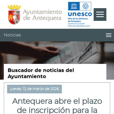
Contenido
Cabecera
Pie
???
Menú
label.m
Noticias
me
titl
Me
pri
|
nav
Not
Buscador de noticias del
Ayuntamiento
jueves, 12 de marzo de 2026
Antequera abre el plazo
de inscripción para la