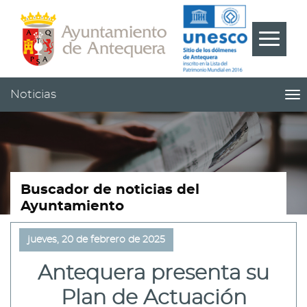
Contenido
Cabecera
Pie
???
Menú
label.m
Noticias
me
titl
Me
pri
|
nav
Not
Buscador de noticias del
Ayuntamiento
jueves, 20 de febrero de 2025
Antequera presenta su
Plan de Actuación