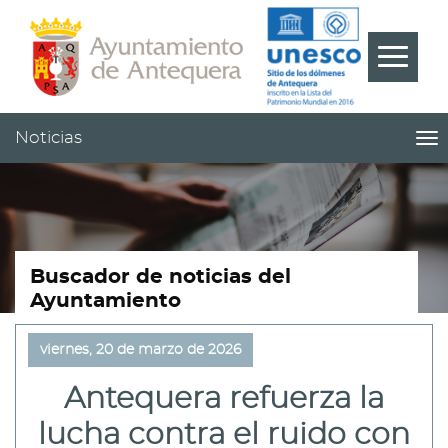
Contenido
Cabecera
Pie
???
Menú
label.m
Noticias
me
titl
Me
pri
|
nav
Not
Buscador de noticias del
Ayuntamiento
viernes, 20 de marzo de 2026
Antequera refuerza la
lucha contra el ruido con