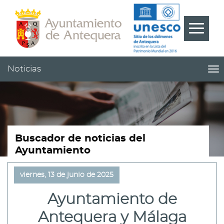
Contenido
Cabecera
Pie
???
Menú
label.m
Noticias
me
titl
Me
pri
|
nav
Not
Buscador de noticias del
Ayuntamiento
viernes, 13 de junio de 2025
Ayuntamiento de
Antequera y Málaga