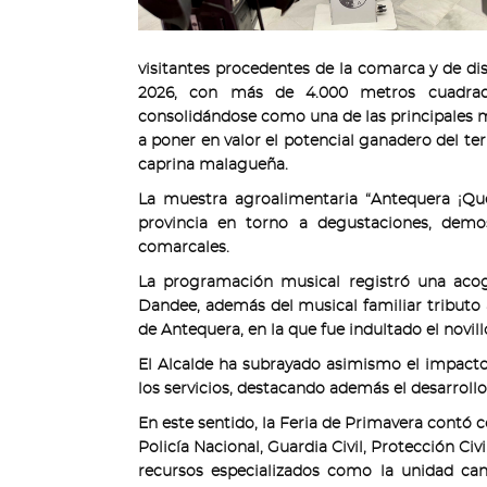
visitantes procedentes de la comarca y de di
2026, con más de 4.000 metros cuadrados
consolidándose como una de las principales 
a poner en valor el potencial ganadero del te
caprina malagueña.
La muestra agroalimentaria “Antequera ¡Qu
provincia en torno a degustaciones, demos
comarcales.
La programación musical registró una acogi
Dandee, además del musical familiar tributo 
de Antequera, en la que fue indultado el novil
El Alcalde ha subrayado asimismo el impacto p
los servicios, destacando además el desarroll
En este sentido, la Feria de Primavera contó c
Policía Nacional, Guardia Civil, Protección Ci
recursos especializados como la unidad cani