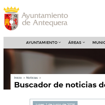
Contenido
Cabecera
Pie
Menú
???
???
AYUNTAMIENTO
ÁREAS
MUNIC
KEY.FORMATTER.HEADER
KEY.FORMAT
Inicio
Noticias
Buscador de noticias 