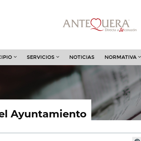
???
???
?
IPIO
SERVICIOS
NOTICIAS
NORMATIVA
.TOGGLE.SUBSECTIONS???
TER.HEADER.TOGGLE.SUBSECTIONS???
KEY.FORMATTER.HEADER.TOGGLE.SUBSECTIONS?
KEY.FORMATTER.HEADER.TOGGLE
K
del Ayuntamiento