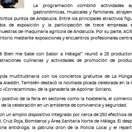
La programación combinó actividades ag
gastronómicas, musicales y familiares, atraye
stintos puntos de Andalucía. Entre los principales atractivos 
 de exposición y la participación de trece empresas esp
muestras de maquinaria agrícola de Andalucía. Por su parte, A
rritorio mediante exposiciones y encuentros profesionales centra
é Bien me Sabe con Sabor a Málaga!” reunió a 25 productor
traciones culinarias y actividades de promoción de produc
da multitudinaria con los conciertos gratuitos de La Húngar
a Aladdín. También destacó la novillada picada celebrada en la 
lo «Correcaminos», de la ganadería de Apolinar Soriano.
ositivo de la feria en sectores como la hostelería, el comercio
o de la celebración en un ambiente de convivencia y seguridad.
on un amplio dispositivo integrado por cerca de 250 efectivos de
vil, Cruz Roja, Bomberos y Área Sanitaria Norte de Málaga. El des
na antidroga, la patrulla dron de la Policía Local y el repar