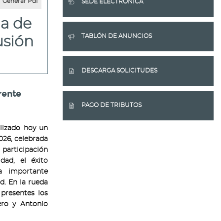
Generar Pdf
SEDE ELECTRÓNICA
ia de
TABLÓN DE ANUNCIOS
usión
DESCARGA SOLICITUDES
rente
PAGO DE TRIBUTOS
lizado hoy un
026, celebrada
participación
dad, el éxito
a importante
d. En la rueda
presentes los
ero y Antonio