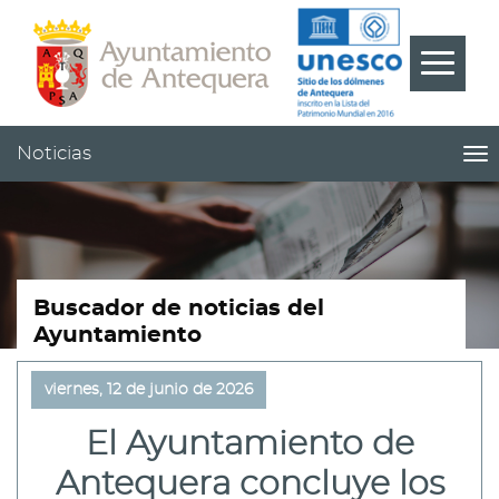
Contenido
Cabecera
Pie
???
Menú
label.m
Noticias
me
titl
Me
pri
|
nav
Not
Buscador de noticias del
Ayuntamiento
viernes, 12 de junio de 2026
El Ayuntamiento de
Antequera concluye los