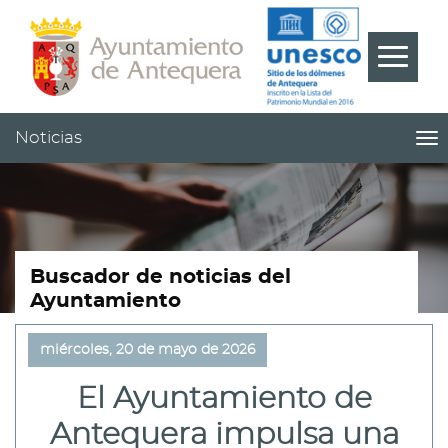
Contenido
Cabecera
Pie
???
Menú
label.m
Noticias
me
titl
Me
pri
|
nav
Not
Buscador de noticias del
Ayuntamiento
miércoles, 20 de mayo de 2026
El Ayuntamiento de
Antequera impulsa una