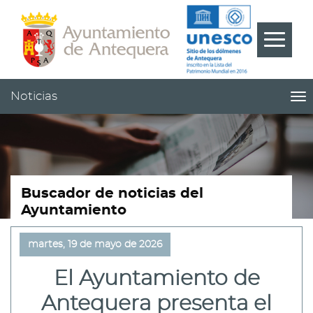
Contenido
Cabecera
Pie
???
Menú
label.m
Noticias
me
titl
Me
pri
|
nav
Not
Buscador de noticias del
Ayuntamiento
martes, 19 de mayo de 2026
El Ayuntamiento de
Antequera presenta el