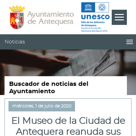
Contenido
Cabecera
Pie
???
Menú
label.m
Noticias
me
titl
Me
pri
|
nav
Not
Buscador de noticias del
Ayuntamiento
miércoles, 1 de julio de 2020
El Museo de la Ciudad de
Antequera reanuda sus