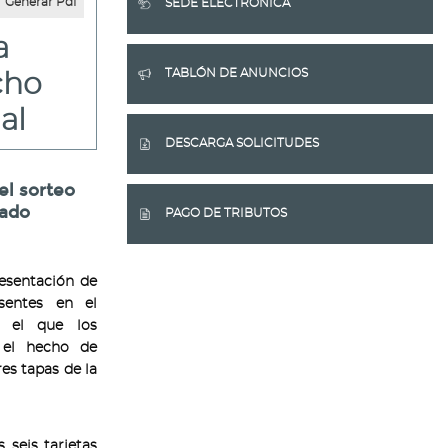
Generar Pdf
SEDE ELECTRÓNICA
a
TABLÓN DE ANUNCIOS
cho
al
DESCARGA SOLICITUDES
el sorteo
sado
PAGO DE TRIBUTOS
resentación de
esentes en el
n el que los
 el hecho de
res tapas de la
 seis tarjetas