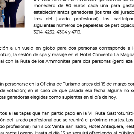
monedero de 50 euros cada una para gastar
establecimientos ganadores (los tres del jurado
tres del jurado profesional) los particip
siguientes números de papeletas de participació
3214, 4232, 4304 y 4713.
tación a un vuelo en globo para dos personas corresponde a l
otur), la sesión de spa y masaje en el Hotel Convento La Magd
orcal con la Ruta de los Ammonites para dos personas (gentileza
 personarse en la Oficina de Turismo antes del 15 de marzo co
e votación; en el caso de que pasada esa fecha alguna no se
tas ganadoras elegidas como suplentes en el día de hoy.
otos a las tapas que han participado en la VII Ruta Gastroturísti
cción del jurado profesional que se reunirá el próximo martes. Lo
rado profesional) han sido: Venta San Isidro, Hotel Antequera, Re
taurante Lozano. Hasta el día 15 se seguirá ofreciendo al público