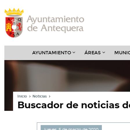
Contenido
Cabecera
Pie
Menú
???
???
AYUNTAMIENTO
ÁREAS
MUNIC
KEY.FORMATTER.HEADER
KEY.FORMAT
Inicio
Noticias
Buscador de noticias 