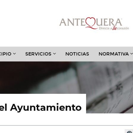
???
???
?
IPIO
SERVICIOS
NOTICIAS
NORMATIVA
.TOGGLE.SUBSECTIONS???
TER.HEADER.TOGGLE.SUBSECTIONS???
KEY.FORMATTER.HEADER.TOGGLE.SUBSECTIONS?
KEY.FORMATTER.HEADER.TOGGLE
K
del Ayuntamiento