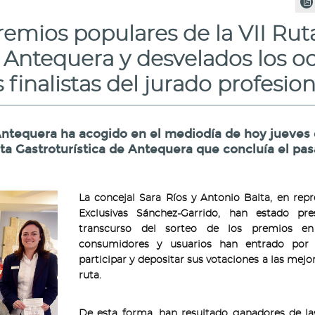
remios populares de la VII Rut
e Antequera y desvelados los o
finalistas del jurado profesion
Antequera ha acogido en el mediodía de hoy jueves 
uta Gastroturística de Antequera que concluía el pa
La concejal Sara Ríos y Antonio Balta, en rep
Exclusivas Sánchez-Garrido, han estado pr
transcurso del sorteo de los premios e
consumidores y usuarios han entrado por
participar y depositar sus votaciones a las mejo
ruta.
De esta forma, han resultado ganadores de las