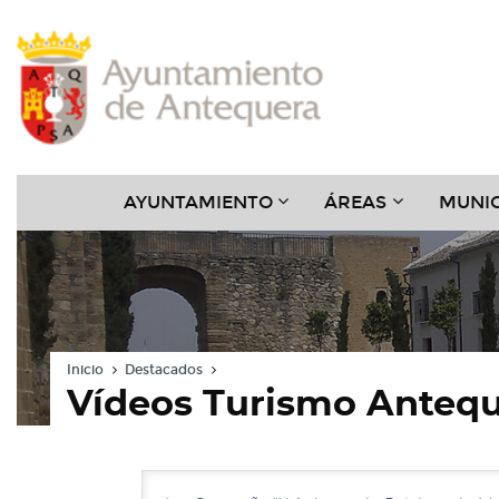
Contenido
Cabecera
Pie
Menú
???
???
AYUNTAMIENTO
ÁREAS
MUNIC
KEY.FORMATTER.HEADER
KEY.FORMAT
Inicio
Destacados
Vídeos Turismo Anteq