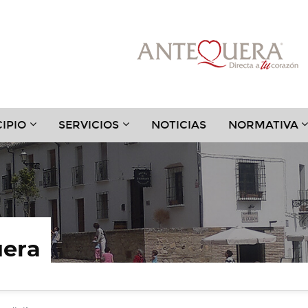
???
???
?
IPIO
SERVICIOS
NOTICIAS
NORMATIVA
.TOGGLE.SUBSECTIONS???
TER.HEADER.TOGGLE.SUBSECTIONS???
KEY.FORMATTER.HEADER.TOGGLE.SUBSECTIONS?
KEY.FORMATTER.HEADER.TOGGLE
K
uera