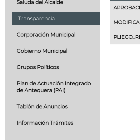
Saluda del Alcalde
Tabla
APROBAC
con
la
Transparencia
lista
MODIFICA
de
Corporación Municipal
ficheros
PLIEGO_
contenidos
en
Gobierno Municipal
la
galería
de
Grupos Políticos
documentos
"
Plan de Actuación Integrado
[DOCUMENTO
de Antequera (PAI)
-
Encomienda
de
Tablón de Anuncios
Gestión
de
SPERAC,SA"
Información Trámites