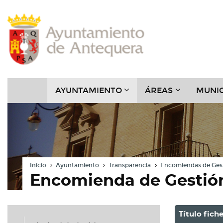
Contenido
Cabecera
Pie
Menú
???
???
AYUNTAMIENTO
ÁREAS
MUNIC
KEY.FORMATTER.HEADER
KEY.FORMAT
Inicio
Ayuntamiento
Transparencia
Encomiendas de Ges
Encomienda de Gestió
Título fich