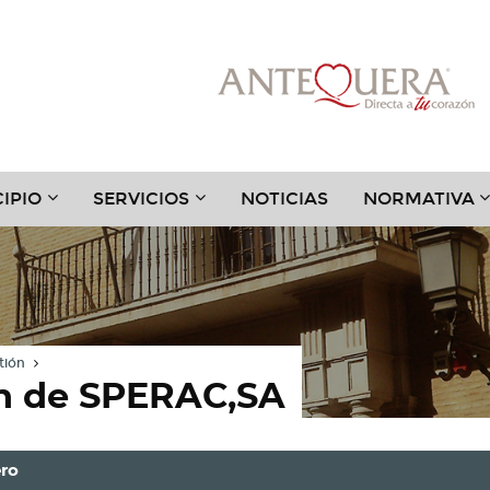
???
???
?
IPIO
SERVICIOS
NOTICIAS
NORMATIVA
.TOGGLE.SUBSECTIONS???
TER.HEADER.TOGGLE.SUBSECTIONS???
KEY.FORMATTER.HEADER.TOGGLE.SUBSECTIONS?
KEY.FORMATTER.HEADER.TOGGLE
K
tión
n de SPERAC,SA
ero