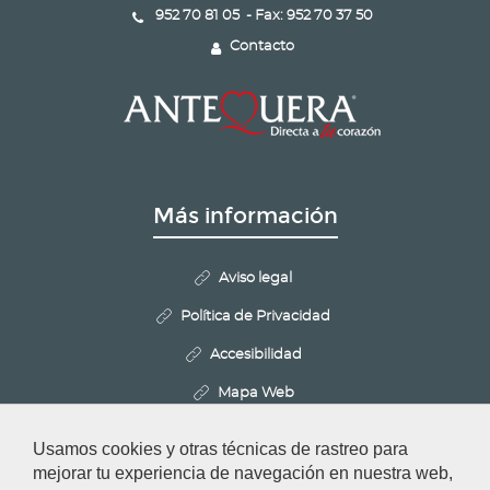
952 70 81 05 - Fax: 952 70 37 50
Contacto
Más información
Aviso legal
Política de Privacidad
Accesibilidad
Mapa Web
Politica de Cookies
Usamos cookies y otras técnicas de rastreo para
Configurar cookies
mejorar tu experiencia de navegación en nuestra web,