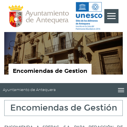
Contenido
Cabecera
Pie
???
Menú
label.m
Encomiendas de Gestion
Desplegar
Ayuntamiento de Antequera
me
navegación
titl
de
|
Encomiendas de Gestión
sección
nav
Ay
de
An