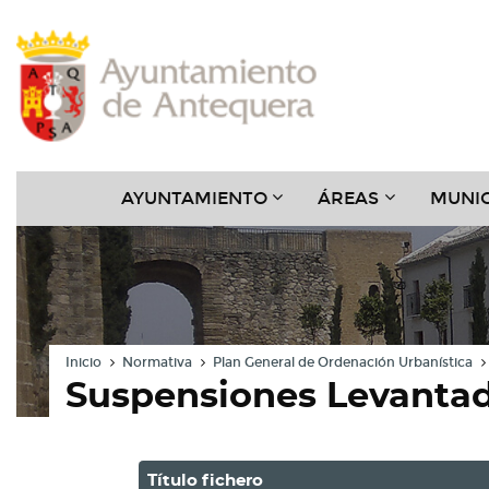
Contenido
Cabecera
Pie
Menú
???
???
AYUNTAMIENTO
ÁREAS
MUNIC
KEY.FORMATTER.HEADER
KEY.FORMAT
Inicio
Normativa
Plan General de Ordenación Urbanística
Suspensiones Levanta
Título fichero