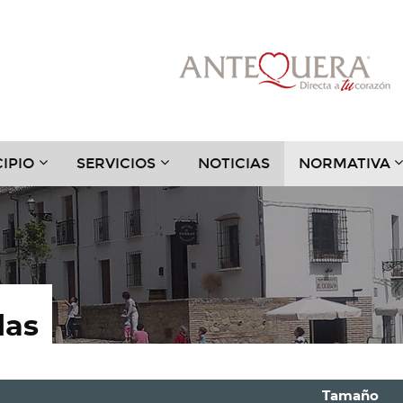
???
???
?
IPIO
SERVICIOS
NOTICIAS
NORMATIVA
.TOGGLE.SUBSECTIONS???
TER.HEADER.TOGGLE.SUBSECTIONS???
KEY.FORMATTER.HEADER.TOGGLE.SUBSECTIONS?
KEY.FORMATTER.HEADER.TOGGLE
K
das
Tamaño