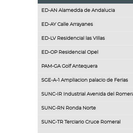
Tabla
ED-AN Alamedda de Andalucia
con
la
lista
ED-AY Calle Arrayanes
de
ficheros
ED-LV Residencial las Villas
contenidos
en
ED-OP Residencial Opel
la
galería
de
PAM-GA Golf Antequera
documentos
"
SGE-A-1 Ampliacion palacio de Ferias
[DOCUMENTOS]
-
SUNC-IR Industrial Avenida del Romer
Suspenciones
Levantadas"
SUNC-RN Ronda Norte
SUNC-TR Terciario Cruce Romeral