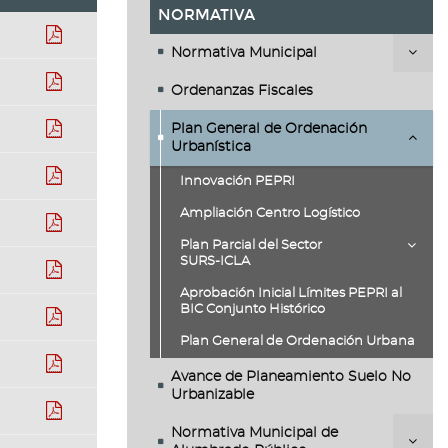
NORMATIVA
pdf
Normativa Municipal
pdf
Ordenanzas Fiscales
pdf
Plan General de Ordenación
Urbanística
pdf
Innovación PEPRI
Ampliación Centro Logístico
pdf
Plan Parcial del Sector
SURS-ICLA
pdf
Aprobación Inicial Límites PEPRI al
BIC Conjunto Histórico
pdf
Plan General de Ordenación Urbana
pdf
Avance de Planeamiento Suelo No
Urbanizable
pdf
Normativa Municipal de