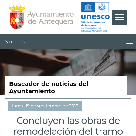
Contenido
Cabecera
Pie
???
Menú
label.m
Noticias
me
titl
Me
pri
|
nav
Not
Buscador de noticias del
Ayuntamiento
lunes, 19 de septiembre de 2016
Concluyen las obras de
remodelación del tramo