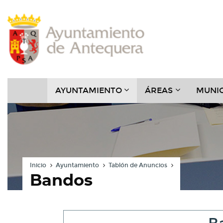
Contenido
Cabecera
Pie
Menú
???
???
AYUNTAMIENTO
ÁREAS
MUNIC
KEY.FORMATTER.HEADER
KEY.FORMAT
Inicio
Ayuntamiento
Tablón de Anuncios
Bandos