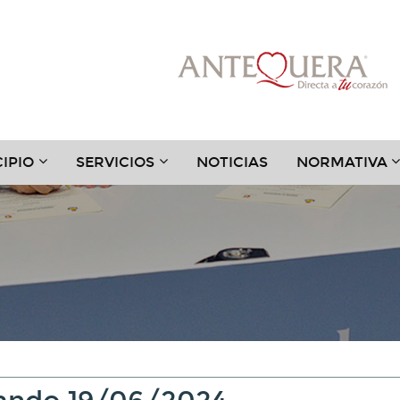
???
???
?
IPIO
SERVICIOS
NOTICIAS
NORMATIVA
.TOGGLE.SUBSECTIONS???
TER.HEADER.TOGGLE.SUBSECTIONS???
KEY.FORMATTER.HEADER.TOGGLE.SUBSECTIONS?
KEY.FORMATTER.HEADER.TOGGLE
K