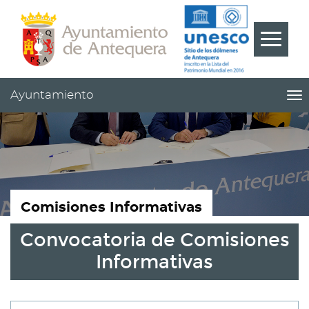
Contenido
Cabecera
Pie
???
Menú
label.m
Ayuntamiento
me
titl
Me
pri
|
nav
Ay
Comisiones Informativas
Convocatoria de Comisiones
Informativas