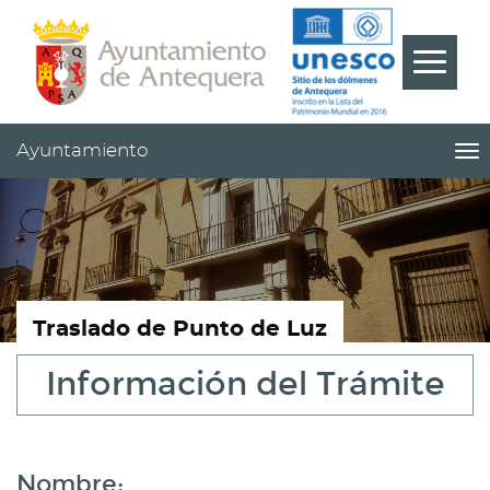
Contenido
Cabecera
Pie
???
Menú
label.m
Ayuntamiento
me
titl
Me
pri
|
nav
Ay
Traslado de Punto de Luz
Información del Trámite
Nombre: