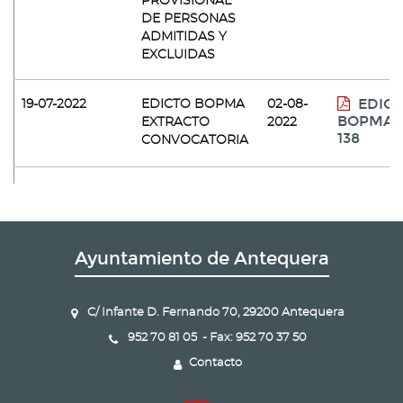
PROVISIONAL
DE PERSONAS
ADMITIDAS Y
EXCLUIDAS
EDIC
19-07-2022
EDICTO BOPMA
02-08-
BOPMA 
EXTRACTO
2022
138
CONVOCATORIA
19-07-2022
ANUNCIO TEXTO
02-08-
ANUNCI
ÍNTEGRO BASES
2022
Ayuntamiento de Antequera
ANEXO
ANEXO I
(SOLICITUD)
C/ Infante D. Fernando 70, 29200 Antequera
ANEX
ANEXO II
952 70 81 05 - Fax: 952 70 37 50
II
(AUTOBAREMO)
Contacto
09-12-2022
ANUNCIO