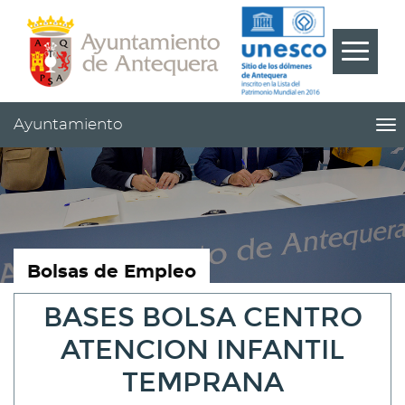
Contenido
Cabecera
Pie
???
Menú
label.m
Ayuntamiento
me
titl
Me
pri
|
nav
Ay
Bolsas de Empleo
BASES BOLSA CENTRO
ATENCION INFANTIL
TEMPRANA