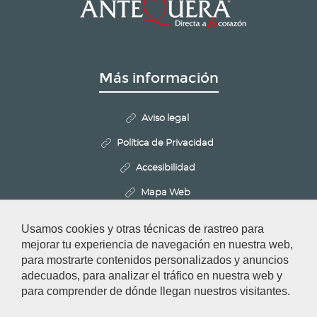
ANUNCI
RELACIÓN
DEFINITIVA DE
PERSONAS
ADMITIDAS Y
EXCLUIDAS,
Más información
NOMBRAMIENTO
DEL TRIBUNAL
CALIFICADOR Y
Aviso legal
FECHA
CONSTITUCIÓN
Política de Privacidad
PARA
VALORACIÓN DE
Accesibilidad
MÉRITOS
Mapa Web
Politica de Cookies
ACTA
22-02-2023
ACTA TRIBUNAL
27-02-
Usamos cookies y otras técnicas de rastreo para
CALIFICACIONES
2023
Configurar cookies
mejorar tu experiencia de navegación en nuestra web,
CONCURSO
para mostrarte contenidos personalizados y anuncios
adecuados, para analizar el tráfico en nuestra web y
Redes Sociales
ACTA
30-05-2023
Acta Tribunal
para comprender de dónde llegan nuestros visitantes.
resolución
reclamaciones,