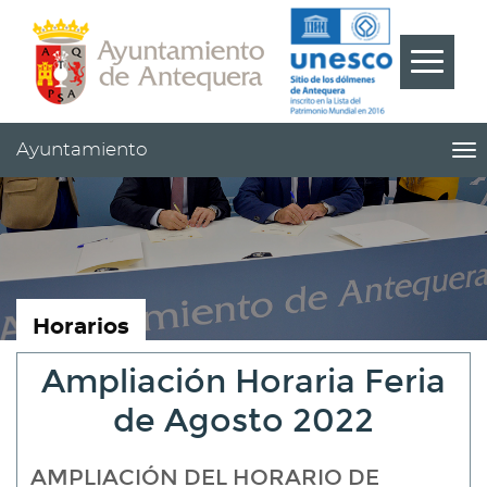
Contenido
Cabecera
Pie
???
Menú
label.m
Ayuntamiento
me
titl
Me
pri
|
nav
Ay
Horarios
Ampliación Horaria Feria
de Agosto 2022
AMPLIACIÓN DEL HORARIO DE