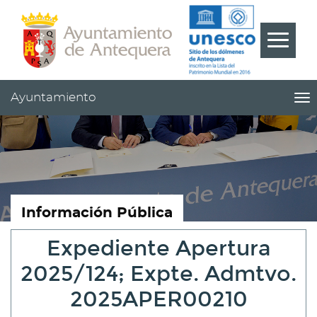
Contenido
Cabecera
Pie
???
Menú
label.m
Ayuntamiento
me
titl
Me
pri
|
nav
Ay
Información Pública
Expediente Apertura
2025/124; Expte. Admtvo.
2025APER00210