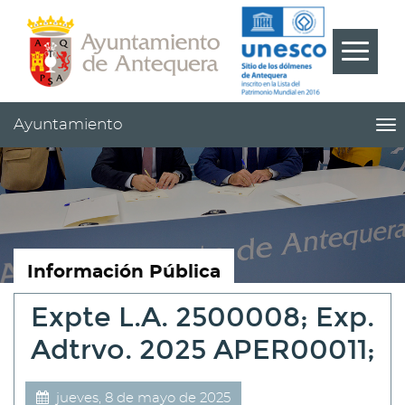
Contenido
Cabecera
Pie
???
Menú
label.m
Ayuntamiento
me
titl
Me
pri
|
nav
Ay
Información Pública
Expte L.A. 2500008; Exp.
Adtrvo. 2025 APER00011;
jueves, 8 de mayo de 2025