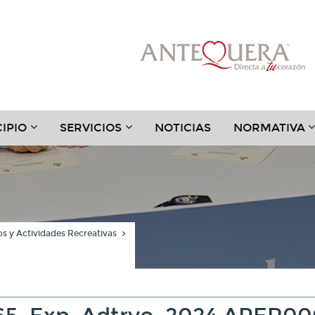
???
???
?
IPIO
SERVICIOS
NOTICIAS
NORMATIVA
.TOGGLE.SUBSECTIONS???
TER.HEADER.TOGGLE.SUBSECTIONS???
KEY.FORMATTER.HEADER.TOGGLE.SUBSECTIONS?
KEY.FORMATTER.HEADER.TOGGLE
K
s y Actividades Recreativas