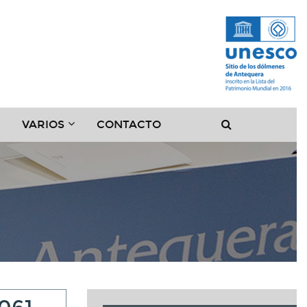
??
???
???
VARIOS
CONTACTO
??
.SUBSECTIONS???
EY.FORMATTER.HEADER.TOGGLE.SUBSECTIONS???
KEY.FORMATTER.HEADER.TOGGLE.SUBSECT
LABEL.MAINN