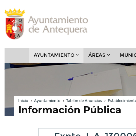
Contenido
Cabecera
Pie
Menú
???
???
AYUNTAMIENTO
ÁREAS
MUNIC
KEY.FORMATTER.HEADER
KEY.FORMAT
Inicio
Ayuntamiento
Tablón de Anuncios
Establecimiento
Información Pública