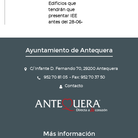
Edificios que
tendrán que
presentar IEE
antes del 28-06-
2020
Listado
Listado de
Ayuntamiento de Antequera
Edificios que
tendrán que
presentar IEE
C/ Infante D. Fernando 70, 29200 Antequera
antes del 28-06-
2019
952 70 81 05 - Fax: 952 70 37 50
Contacto
Listado
Listado de
Edificios que
tendrán que
presentar IEE
antes del 28-06-
2018
Más información