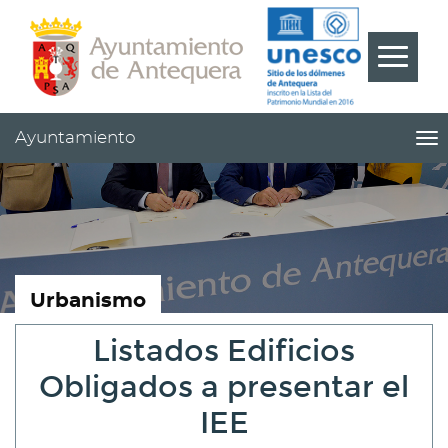
Contenido
Cabecera
Pie
???
Menú
label.m
Ayuntamiento
me
titl
Me
pri
|
nav
Ay
Urbanismo
Listados Edificios
Obligados a presentar el
IEE