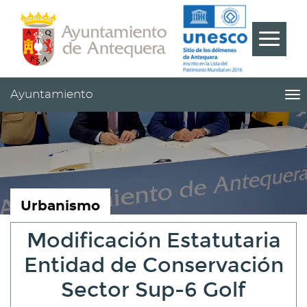
Contenido
Cabecera
Pie
???
Menú
label.m
Ayuntamiento
me
titl
Me
pri
|
nav
Ay
Urbanismo
Modificación Estatutaria
Entidad de Conservación
Sector Sup-6 Golf