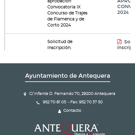
APROB
aprobación
CONVO
Convocatoria IX
2024
Concurso de Trajes
de Flamenca y de
Corto 2024
Soli
Solicitud de
inscrip
inscripción.
Ayuntamiento de Antequera
C/ Infante D. Fernando 70, 29200 Antequera
952 70 81 05 - Fax: 952 70 37 50
Contacto