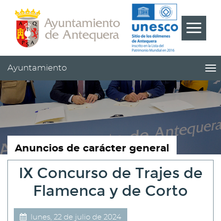
Contenido
Cabecera
Pie
???
Menú
label.m
Ayuntamiento
me
titl
Me
pri
|
nav
Ay
Anuncios de carácter general
IX Concurso de Trajes de
Flamenca y de Corto
lunes, 22 de julio de 2024