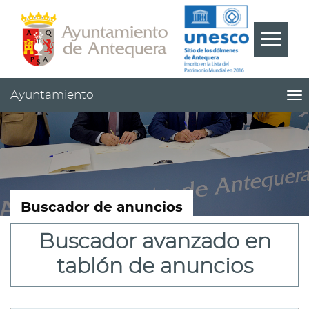
Contenido
Cabecera
Pie
???
Menú
label.m
Ayuntamiento
me
titl
Me
pri
|
nav
Ay
Buscador de anuncios
Buscador avanzado en
tablón de anuncios