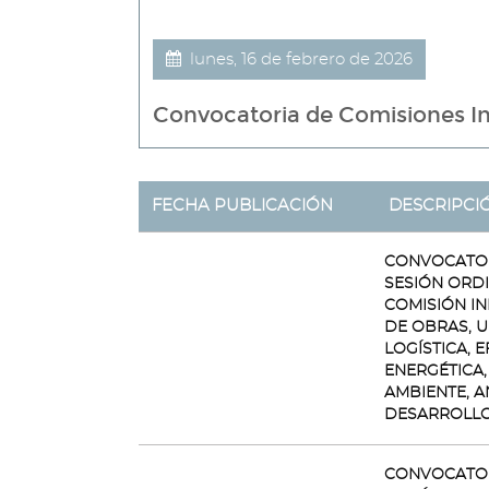
lunes, 16 de febrero de 2026
Convocatoria de Comisiones Inf
FECHA PUBLICACIÓN
DESCRIPCI
CONVOCATOR
SESIÓN ORD
COMISIÓN I
DE OBRAS, 
LOGÍSTICA, E
ENERGÉTICA,
AMBIENTE, A
DESARROLLO
CONVOCATOR