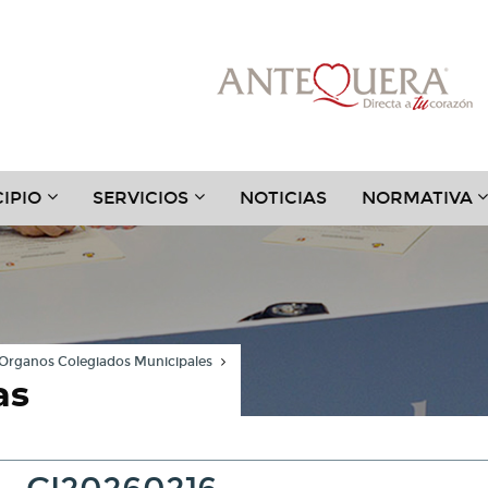
???
???
?
IPIO
SERVICIOS
NOTICIAS
NORMATIVA
.TOGGLE.SUBSECTIONS???
TER.HEADER.TOGGLE.SUBSECTIONS???
KEY.FORMATTER.HEADER.TOGGLE.SUBSECTIONS?
KEY.FORMATTER.HEADER.TOGGLE
K
Organos Colegiados Municipales
as