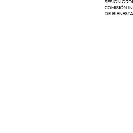
SESIÓN ORD
COMISIÓN I
DE BIENESTA
VIVIENDA, C
ACCESIBILID
EDUCACIÓN,
FAMILIA Y S
CONVOCATOR
SESIÓN ORD
COMISIÓN I
DE HACIEND
CONTRATACI
PERSONAL Y
QUE NO TEN
EN OTRAS C
INFORMATIV