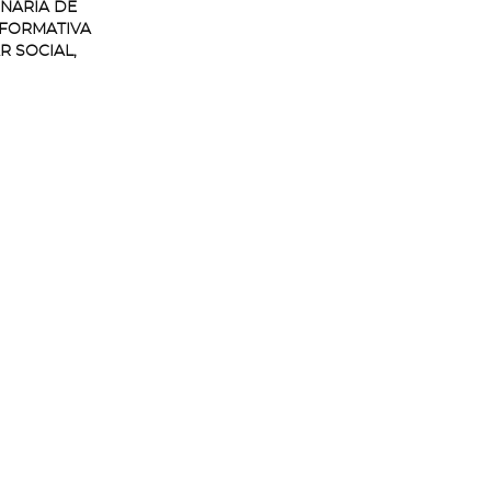
INARIA DE
NFORMATIVA
R SOCIAL,
OOPERACIÓN,
AD,
 SALUD,
EGURIDAD
Resolución
IA DE
INARIA DE
NFORMATIVA
A,
ÓN,
 ASUNTOS
GAN ENCAJE
OMISIONES
AS