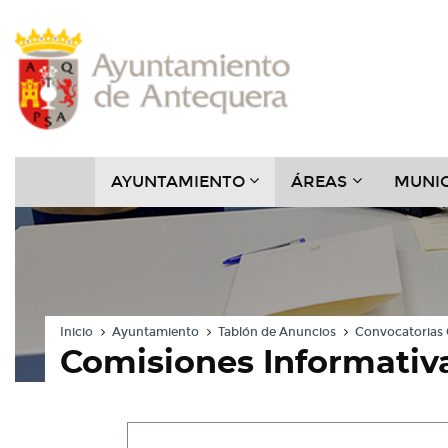
Contenido
Cabecera
Pie
Menú
???
???
AYUNTAMIENTO
ÁREAS
MUNIC
KEY.FORMATTER.HEADER
KEY.FORMAT
Inicio
Ayuntamiento
Tablón de Anuncios
Convocatorias 
Comisiones Informativ