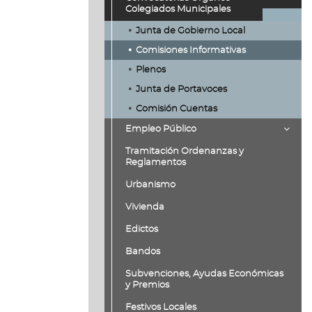
Colegiados Municipales
Junta de Gobierno Local
Comisiones Informativas
Plenos
Junta de Portavoces
Comisión Cuentas
Empleo Público
Tramitación Ordenanzas y
Reglamentos
Urbanismo
Vivienda
Edictos
Bandos
Subvenciones, Ayudas Económicas
y Premios
Festivos Locales