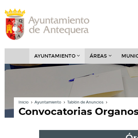
Contenido
Cabecera
Pie
Menú
???
???
AYUNTAMIENTO
ÁREAS
MUNIC
KEY.FORMATTER.HEADER
KEY.FORMAT
Inicio
Ayuntamiento
Tablón de Anuncios
Convocatorias Organos