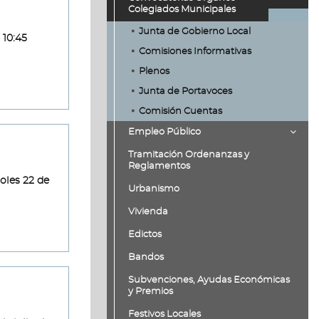
Colegiados Municipales
Junta de Gobierno Local
 10:45
Comisiones Informativas
Plenos
Junta de Portavoces
Comisión Cuentas
Empleo Público
Tramitación Ordenanzas y
Reglamentos
oles 22 de
Urbanismo
Vivienda
Edictos
Bandos
Subvenciones, Ayudas Económicas
y Premios
Festivos Locales