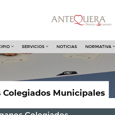
???
???
?
IPIO
SERVICIOS
NOTICIAS
NORMATIVA
.TOGGLE.SUBSECTIONS???
TER.HEADER.TOGGLE.SUBSECTIONS???
KEY.FORMATTER.HEADER.TOGGLE.SUBSECTIONS?
KEY.FORMATTER.HEADER.TOGGLE
K
 Colegiados Municipales