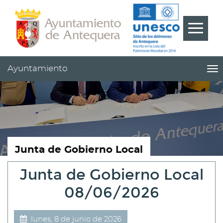
Contenido
Cabecera
Pie
???
Menú
label.m
Ayuntamiento
me
titl
Me
pri
|
nav
Ay
Junta de Gobierno Local
Junta de Gobierno Local
08/06/2026
lunes, 8 de junio de 2026