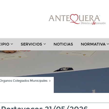
???
???
?
IPIO
SERVICIOS
NOTICIAS
NORMATIVA
.TOGGLE.SUBSECTIONS???
TER.HEADER.TOGGLE.SUBSECTIONS???
KEY.FORMATTER.HEADER.TOGGLE.SUBSECTIONS?
KEY.FORMATTER.HEADER.TOGGLE
K
Organos Colegiados Municipales