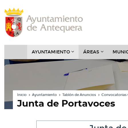
Contenido
Cabecera
Pie
Menú
???
???
AYUNTAMIENTO
ÁREAS
MUNIC
KEY.FORMATTER.HEADER
KEY.FORMAT
Inicio
Ayuntamiento
Tablón de Anuncios
Convocatorias 
Junta de Portavoces