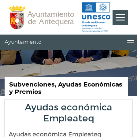
Contenido
Cabecera
Pie
???
Menú
label.m
Ayuntamiento
me
titl
Me
pri
|
nav
Ay
Subvenciones, Ayudas Económicas
y Premios
Ayudas económica
Empleateq
Ayudas económica Empleateq