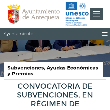
Contenido
Cabecera
Pie
???
Menú
label.m
Ayuntamiento
me
titl
Me
pri
|
nav
Ay
Subvenciones, Ayudas Económicas
y Premios
CONVOCATORIA DE
SUBVENCIONES, EN
RÉGIMEN DE