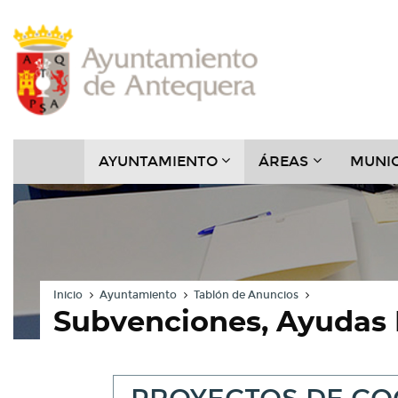
Contenido
Cabecera
Pie
Menú
???
???
AYUNTAMIENTO
ÁREAS
MUNIC
KEY.FORMATTER.HEADER
KEY.FORMAT
Inicio
Ayuntamiento
Tablón de Anuncios
Subvenciones, Ayudas