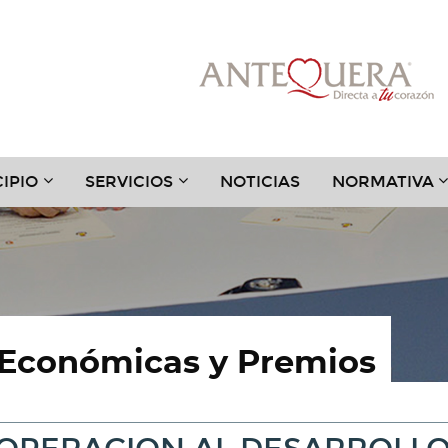
???
???
?
IPIO
SERVICIOS
NOTICIAS
NORMATIVA
.TOGGLE.SUBSECTIONS???
TER.HEADER.TOGGLE.SUBSECTIONS???
KEY.FORMATTER.HEADER.TOGGLE.SUBSECTIONS?
KEY.FORMATTER.HEADER.TOGGLE
K
 Económicas y Premios