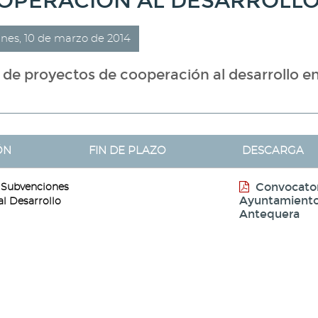
OPERACION AL DESARROLLO
unes, 10 de marzo de 2014
de proyectos de cooperación al desarrollo en
ÓN
FIN DE PLAZO
DESCARGA
Convocator
 Subvenciones
Ayuntamient
l Desarrollo
Antequera