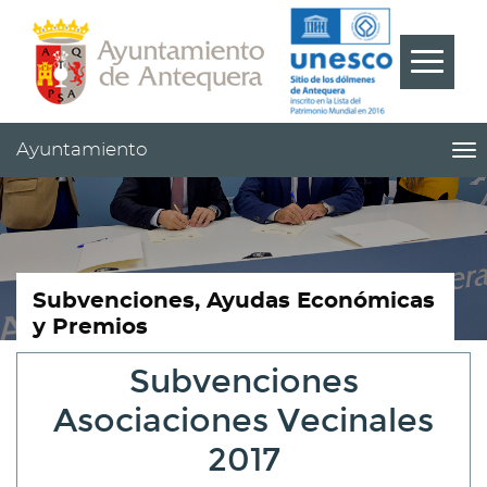
Contenido
Cabecera
Pie
???
Menú
label.m
Ayuntamiento
me
titl
Me
pri
|
nav
Ay
Subvenciones, Ayudas Económicas
y Premios
Subvenciones
Asociaciones Vecinales
2017