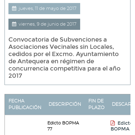
jueves, 11 de mayo de 2017
viernes, 9 de junio de 2017
Convocatoria de Subvenciones a
Asociaciones Vecinales sin Locales,
cedidos por el Excmo. Ayuntamiento
de Antequera en régimen de
concurrencia competitiva para el año
2017
FECHA
FIN DE
DESCRIPCIÓN
DESCARG
PUBLICACIÓN
PLAZO
Edicto
Edicto BOPMA
BOPMA 7
77