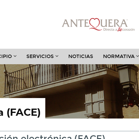
???
???
?
IPIO
SERVICIOS
NOTICIAS
NORMATIVA
.TOGGLE.SUBSECTIONS???
TER.HEADER.TOGGLE.SUBSECTIONS???
KEY.FORMATTER.HEADER.TOGGLE.SUBSECTIONS?
KEY.FORMATTER.HEADER.TOGGLE
K
a (FACE)
ción electrónica (FACE)