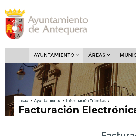
Contenido
Cabecera
Pie
Menú
???
???
AYUNTAMIENTO
ÁREAS
MUNIC
KEY.FORMATTER.HEADER
KEY.FORMAT
Inicio
Ayuntamiento
Información Trámites
Facturación Electrónic
Factura