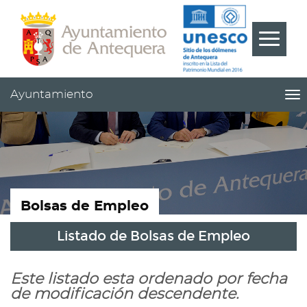
Contenido
Cabecera
Pie
???
Menú
label.m
Ayuntamiento
me
titl
Me
pri
|
nav
Ay
Bolsas de Empleo
Listado de Bolsas de Empleo
Este listado esta ordenado por fecha
de modificación descendente.