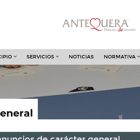
???
???
?
IPIO
SERVICIOS
NOTICIAS
NORMATIVA
.TOGGLE.SUBSECTIONS???
TER.HEADER.TOGGLE.SUBSECTIONS???
KEY.FORMATTER.HEADER.TOGGLE.SUBSECTIONS?
KEY.FORMATTER.HEADER.TOGGLE
K
general
anuncios de carácter general