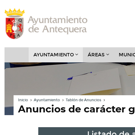
Contenido
Cabecera
Pie
Menú
???
???
AYUNTAMIENTO
ÁREAS
MUNIC
KEY.FORMATTER.HEADER
KEY.FORMAT
Inicio
Ayuntamiento
Tablón de Anuncios
Anuncios de carácter 
Listado de 