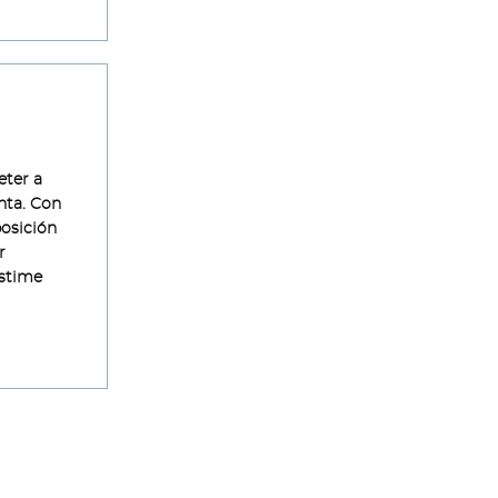
eter a
inta. Con
posición
r
estime