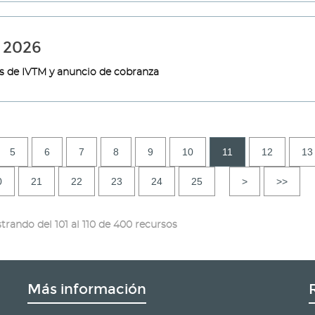
 2026
es de IVTM y anuncio de cobranza
5
6
7
8
9
10
11
12
13
0
21
22
23
24
25
>
>>
trando del 101 al 110 de 400 recursos
Más información