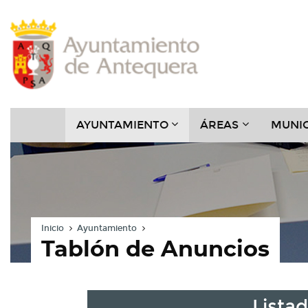
Contenido
Cabecera
Pie
Menú
???
???
AYUNTAMIENTO
ÁREAS
MUNIC
KEY.FORMATTER.HEADER
KEY.FORMAT
Inicio
Ayuntamiento
Tablón de Anuncios
Lista