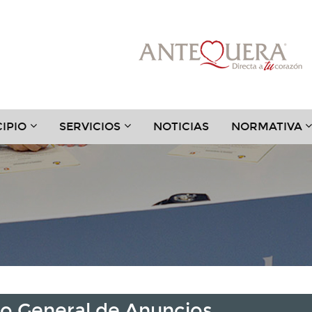
???
???
?
IPIO
SERVICIOS
NOTICIAS
NORMATIVA
.TOGGLE.SUBSECTIONS???
TER.HEADER.TOGGLE.SUBSECTIONS???
KEY.FORMATTER.HEADER.TOGGLE.SUBSECTIONS?
KEY.FORMATTER.HEADER.TOGGLE
K
do General de Anuncios