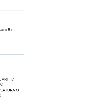
para Bar,
RT. 17.1
V.
PERTURA O
S