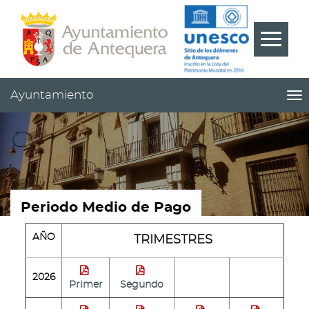
Contenido
Cabecera
Pie
???
Menú
label.m
Ayuntamiento
me
titl
Me
pri
|
nav
Ay
Periodo Medio de Pago
AÑO
TRIMESTRES
2026
Primer
Segundo